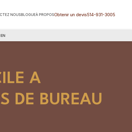
Obtenir un devis
514-931-3005
CTEZ NOUS
BLOGUE
À PROPOS
EN
ILE A
ÉS DE BUREAU