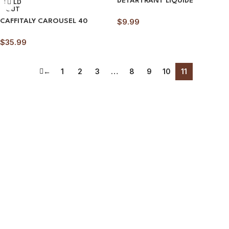
DÉTARTRANT LIQUIDE
SOLD
OUT
$
9.99
CAFFITALY CAROUSEL 40
$
35.99
←
1
2
3
…
8
9
10
11