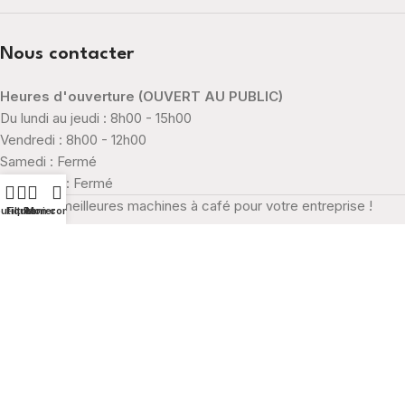
Nous contacter
Heures d'ouverture (OUVERT AU PUBLIC)
Du lundi au jeudi : 8h00 - 15h00
Vendredi : 8h00 - 12h00
Samedi : Fermé
Dimanche : Fermé
Les meilleures machines à café pour votre entreprise !
utique
Filtres
Panier
Mon compte