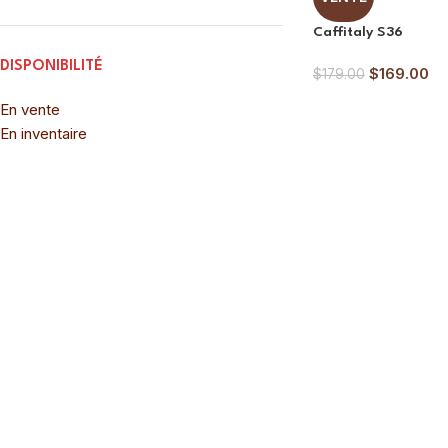
Caffitaly S36
DISPONIBILITÉ
$
169.00
$
179.00
En vente
En inventaire