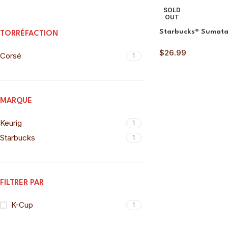
SOLD
OUT
Starbucks® Sumat
TORRÉFACTION
$
26.99
Corsé
1
MARQUE
Keurig
1
Starbucks
1
FILTRER PAR
K-Cup
1