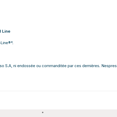
 Line
oLine
®
*.
presso S.A, ni endossée ou commanditée par ces dernières. Nes