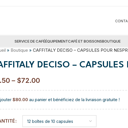
CONTA
SERVICE DE CAFÉ
ÉQUIPEMENT
CAFÉ ET BOISSONS
BOUTIQUE
eil
»
Boutique
»
CAFFITALY DECISO – CAPSULES POUR NESP
AFFITALY DECISO – CAPSULES
.50
–
$
72.00
jouter
$
80.00
au panier et bénéficiez de la livraison gratuite !
ANTITÉ