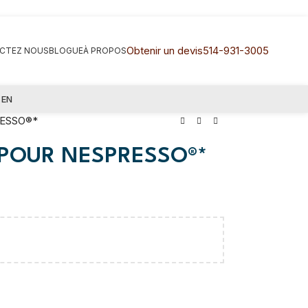
Obtenir un devis
514-931-3005
CTEZ NOUS
BLOGUE
À PROPOS
EN
RESSO®*
 POUR NESPRESSO®*