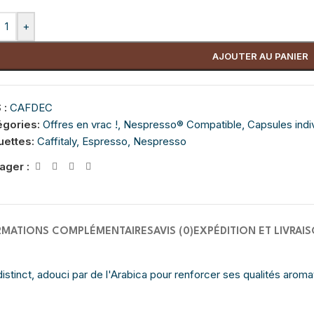
+
AJOUTER AU PANIER
 :
CAFDEC
égories:
Offres en vrac !
,
Nespresso® Compatible
,
Capsules indi
uettes:
Caffitaly
,
Espresso
,
Nespresso
ager :
RMATIONS COMPLÉMENTAIRES
AVIS (0)
EXPÉDITION ET LIVRAI
stinct, adouci par de l'Arabica pour renforcer ses qualités aroma