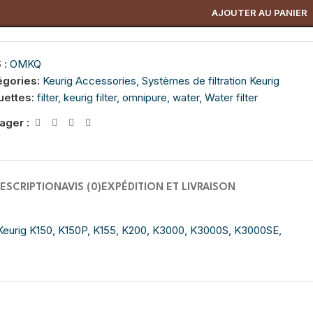
AJOUTER AU PANIER
 :
OMKQ
égories:
Keurig Accessories
,
Systèmes de filtration Keurig
uettes:
filter
,
keurig filter
,
omnipure
,
water
,
Water filter
ager :
ESCRIPTION
AVIS (0)
EXPÉDITION ET LIVRAISON
es Keurig K150, K150P, K155, K200, K3000, K3000S, K3000SE,