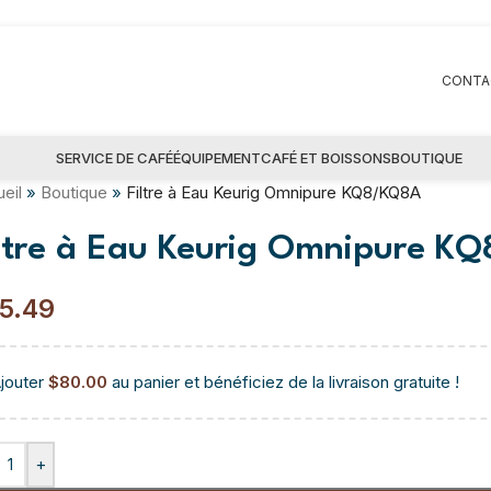
CONTA
SERVICE DE CAFÉ
ÉQUIPEMENT
CAFÉ ET BOISSONS
BOUTIQUE
eil
»
Boutique
»
Filtre à Eau Keurig Omnipure KQ8/KQ8A
iltre à Eau Keurig Omnipure 
5.49
jouter
$
80.00
au panier et bénéficiez de la livraison gratuite !
+