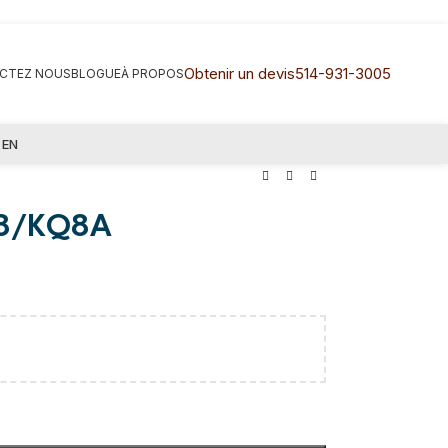
Obtenir un devis
514-931-3005
CTEZ NOUS
BLOGUE
À PROPOS
EN
KQ8/KQ8A