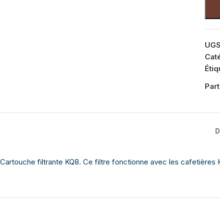
UGS
Cat
Étiq
Part
D
Cartouche filtrante KQ8. Ce filtre fonctionne avec les cafetièr