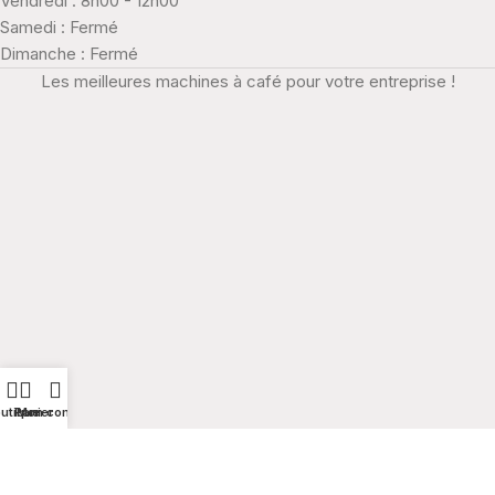
Vendredi : 8h00 - 12h00
Samedi : Fermé
Dimanche : Fermé
Les meilleures machines à café pour votre entreprise !
utique
Panier
Mon compte