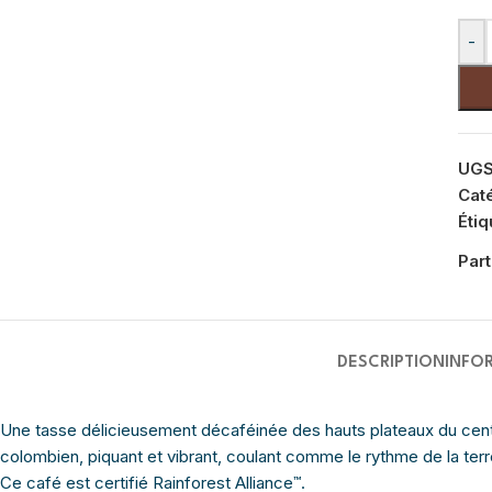
-
UGS
Cat
Étiq
Part
DESCRIPTION
INFO
Une tasse délicieusement décaféinée des hauts plateaux du centre
colombien, piquant et vibrant, coulant comme le rythme de la terre 
Ce café est certifié Rainforest Alliance
.
™