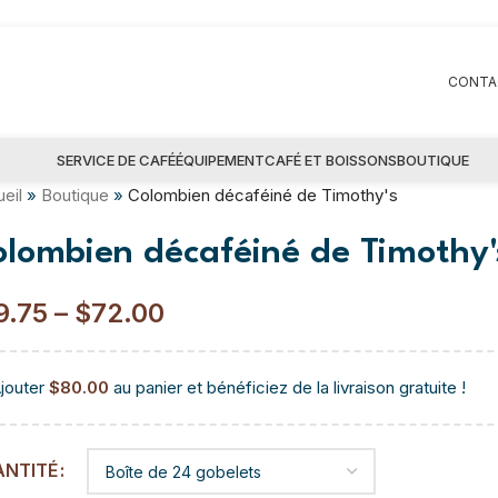
CONTA
SERVICE DE CAFÉ
ÉQUIPEMENT
CAFÉ ET BOISSONS
BOUTIQUE
eil
»
Boutique
»
Colombien décaféiné de Timothy's
lombien décaféiné de Timothy'
9.75
–
$
72.00
jouter
$
80.00
au panier et bénéficiez de la livraison gratuite !
ANTITÉ