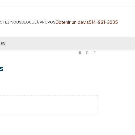
Obtenir un devis
514-931-3005
CTEZ NOUS
BLOGUE
À PROPOS
EN
s