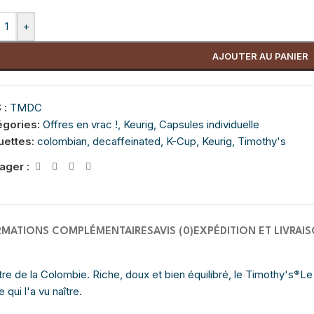
+
AJOUTER AU PANIER
 :
TMDC
égories:
Offres en vrac !
,
Keurig
,
Capsules individuelle
uettes:
colombian
,
decaffeinated
,
K-Cup
,
Keurig
,
Timothy's
ager :
RMATIONS COMPLÉMENTAIRES
AVIS (0)
EXPÉDITION ET LIVRAI
 de la Colombie. Riche, doux et bien équilibré, le Timothy's
Le
®
qui l'a vu naître.