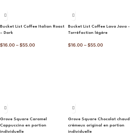
Bucket List Coffee Italian Roast
Bucket List Coffee Lava Java -
– Dark
Torréfaction légère
$
16.00
–
$
55.00
$
16.00
–
$
55.00
Grove Square Caramel
Grove Square Chocolat chaud
Cappuccino en portion
crémeux original en portion
individuelle
individuelle