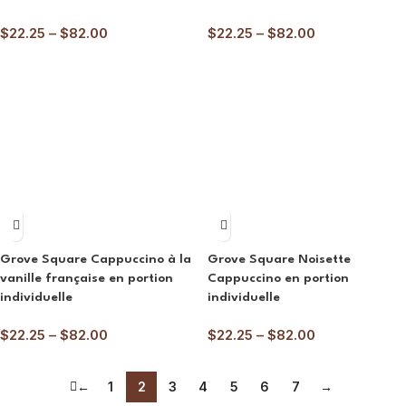
$
22.25
–
$
82.00
$
22.25
–
$
82.00
Grove Square Cappuccino à la
Grove Square Noisette
vanille française en portion
Cappuccino en portion
individuelle
individuelle
$
22.25
–
$
82.00
$
22.25
–
$
82.00
←
1
2
3
4
5
6
7
→