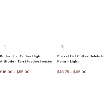
Bucket List Coffee High
Bucket List Coffee Holoholo
Altitude - Torréfaction foncée
Kona – Light
$
16.00
–
$
55.00
$
18.75
–
$
65.00