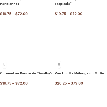
Parisiennes
Tropicale™
$
19.75
–
$
72.00
$
19.75
–
$
72.00
Caramel au Beurre de Timothy's
Van Houtte Mélange du Matin
$
19.75
–
$
72.00
$
20.25
–
$
73.00