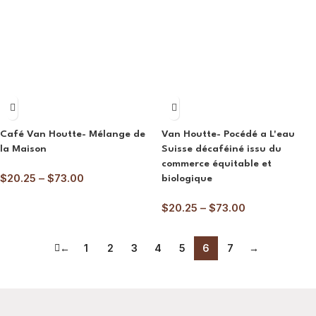
Café Van Houtte- Mélange de
Van Houtte- Pocédé a L'eau
la Maison
Suisse décaféiné issu du
commerce équitable et
$
20.25
–
$
73.00
biologique
$
20.25
–
$
73.00
←
1
2
3
4
5
6
7
→