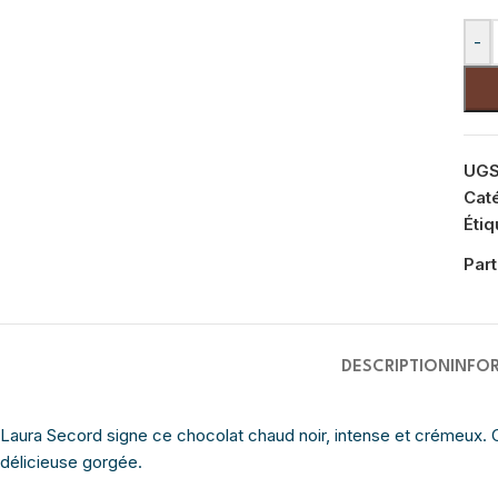
-
UGS
Cat
Étiq
Part
DESCRIPTION
INFO
Laura Secord signe ce chocolat chaud noir, intense et crémeux. Ce
délicieuse gorgée.