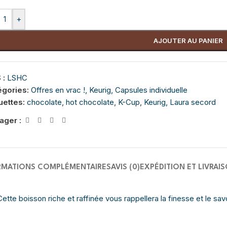
+
AJOUTER AU PANIER
 :
LSHC
égories:
Offres en vrac !
,
Keurig
,
Capsules individuelle
uettes:
chocolate
,
hot chocolate
,
K-Cup
,
Keurig
,
Laura secord
ager :
RMATIONS COMPLÉMENTAIRES
AVIS (0)
EXPÉDITION ET LIVRAI
tte boisson riche et raffinée vous rappellera la finesse et le sav